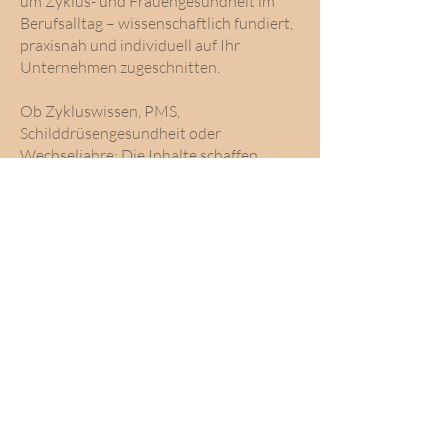
um Zyklus- und Frauengesundheit im
Berufsalltag – wissenschaftlich fundiert,
praxisnah und individuell auf Ihr
Unternehmen zugeschnitten.
Ob Zykluswissen, PMS,
Schilddrüsengesundheit oder
Wechseljahre: Die Inhalte schaffen
Bewusstsein, enttabuisieren und fördern
langfristige Gesundheit am Arbeitsplatz.
Eine Übersicht der Themen und
weitere Informationen finden Sie hier:
Flyer Vortragsangebot (PDF)
Flyer für Unternehmen (PDF)