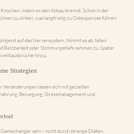
e Knochen, indem es den Abbau bremst. Schon in der 
nen zu sinken, was langfristig zu Osteoporose führen 
uhigend auf das Nervensystem. Nimmt es ab, fallen 
d Reizbarkeit oder Stimmungstiefs nehmen zu. Später 
weißausbrüche hinzu.
ame Strategien
ser Veränderungen lassen sich mit gezielten 
nährung, Bewegung, Stressmanagement und 
echsel
 Gamechanger sein – nicht durch strenge Diäten, 