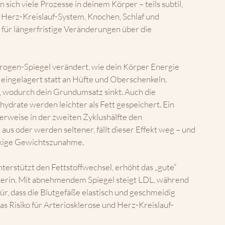
ch viele Prozesse in deinem Körper – teils subtil, 
l, Herz-Kreislauf-System, Knochen, Schlaf und 
für längerfristige Veränderungen über die 
rogen-Spiegel verändert, wie dein Körper Energie 
 eingelagert statt an Hüfte und Oberschenkeln. 
, wodurch dein Grundumsatz sinkt. Auch die 
hydrate werden leichter als Fett gespeichert. Ein 
rweise in der zweiten Zyklushälfte den 
aus oder werden seltener, fällt dieser Effekt weg – und 
äckige Gewichtszunahme.
terstützt den Fettstoffwechsel, erhöht das „gute“ 
terin. Mit abnehmendem Spiegel steigt LDL, während 
ür, dass die Blutgefäße elastisch und geschmeidig 
das Risiko für Arteriosklerose und Herz-Kreislauf-