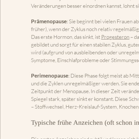
Veränderungen besser einordnen kannst, lohnt sic
Prämenopause
: Sie beginnt bei vielen Frauen 
früher), wenn der Zyklus noch relativ regelmäßig
Das erste Hormon, das sinkt, ist 
Progesteron
 – d
gebildet und sorgt für einen stabilen Zyklus, gu
wird (aufgrund von ausbleibenden oder unregelm
Symptome, Einschlafprobleme oder Stimmungs
Perimenopause
: Diese Phase folgt meist ab Mi
und die Zyklen unregelmäßiger werden. Sie ende
Zeitpunkt der Menopause.
 In
 dieser Zeit verände
Spiegel stark, später sinkt er konstant. Diese Sc
– Stoffwechsel, Herz-Kreislauf-System, Knochen,
Typische frühe Anzeichen (oft schon i