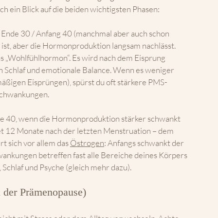
h ein Blick auf die beiden wichtigsten Phasen:
ab Ende 30 / Anfang 40 (manchmal aber auch schon 
 ist, aber die Hormonproduktion langsam nachlässt. 
as „Wohlfühlhormon“. Es wird nach dem Eisprung 
ten Schlaf und emotionale Balance. Wenn es weniger 
äßigen Eisprüngen), spürst du oft stärkere PMS-
schwankungen.
tte 40, wenn die Hormonproduktion stärker schwankt 
t 12 Monate nach der letzten Menstruation – dem 
rt sich vor allem das 
Östrogen
: Anfangs schwankt der 
hwankungen betreffen fast alle Bereiche deines Körpers 
 Schlaf und Psyche (gleich mehr dazu).
n der Prämenopause)