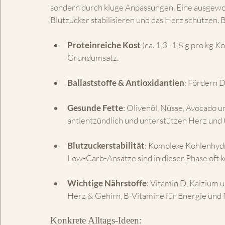
sondern durch kluge Anpassungen. Eine ausgew
Blutzucker stabilisieren und das Herz schützen. B
Proteinreiche Kost
 (ca. 1,3–1,8 g pro kg 
Grundumsatz.
Ballaststoffe & Antioxidantien
: Fördern 
Gesunde Fette
: Olivenöl, Nüsse, Avocado 
antientzündlich und unterstützen Herz und 
Blutzuckerstabilität
: Komplexe Kohlenhydr
Low-Carb-Ansätze sind in dieser Phase oft k
Wichtige Nährstoffe
: Vitamin D, Kalzium
Herz & Gehirn, B-Vitamine für Energie und
Konkrete Alltags-Ideen: