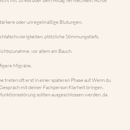
leicht mit Stress oder dem Alltag verwechseln. Achte 
 stärkere oder unregelmäßige Blutungen.
chlafschwierigkeiten, plötzliche Stimmungstiefs.
ichtszunahme, vor allem am Bauch.
ufigere Migräne.
treten oft erst in einer späteren Phase auf. Wenn du 
 Gespräch mit deiner Fachperson Klarheit bringen. 
funktionsstörung sollten ausgeschlossen werden, da 