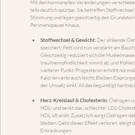
Mit den hormonellen Veränderungen verschieben si
teils deutlich spürbar. Sie betreffen Stoffwechse
Stimmung und legen gleichzeitig den Grundstein 
Perimenopause hinaus.
Stoffwechsel & Gewicht
: Der sinkende Öst
speichert: Fett wird nun verstärkt am Bauch
Gleichzeitig reduziert sich die Muskelmasse
Insulinempfindlichkeit nimmt ab, und Kohlen
weiterer Punkt: Progesteron erhöht normale
Kalorienverbrauch leicht. Bleiben Eisprünge 
der Umsatz sinkt. All das begünstigt hartn
Herz-Kreislauf & Cholesterin
: Östrogen un
HDL- und senkt das „schlechte“ LDL-Choles
HDL oft sinkt. Zusätzlich sorgt Östrogen daf
bleiben. Geht dieser Effekt verloren, steigt 
Erkrankungen.